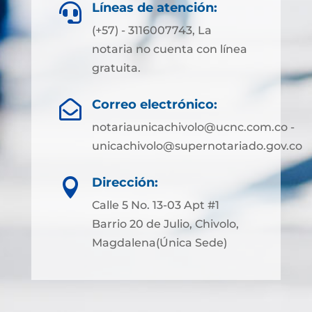
Líneas de atención:

(+57) - 3116007743, La
notaria no cuenta con línea
gratuita.
Correo electrónico:

notariaunicachivolo@ucnc.com.co -
unicachivolo@supernotariado.gov.co
Dirección:

Calle 5 No. 13-03 Apt #1
Barrio 20 de Julio, Chivolo,
Magdalena(Única Sede)