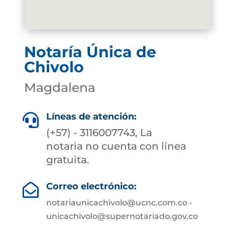
Notaría Única de
Chivolo
Magdalena
Líneas de atención:

(+57) - 3116007743, La
notaria no cuenta con línea
gratuita.
Correo electrónico:

notariaunicachivolo@ucnc.com.co -
unicachivolo@supernotariado.gov.co