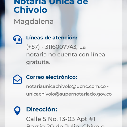
Notaría Única de
Chivolo
Magdalena
Líneas de atención:

(+57) - 3116007743, La
notaria no cuenta con línea
gratuita.
Correo electrónico:

notariaunicachivolo@ucnc.com.co -
unicachivolo@supernotariado.gov.co
Dirección:

Calle 5 No. 13-03 Apt #1
Barrio 20 de Julio, Chivolo,