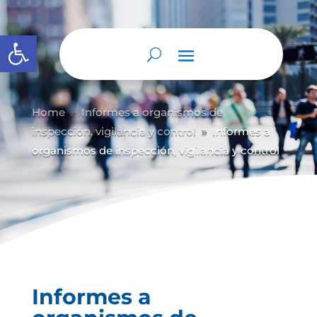
Abrir barra de herramientas
Home
Informes a organismos de
9
inspección, vigilancia y control
Informes a
9
organismos de inspección, vigilancia y control
Informes a