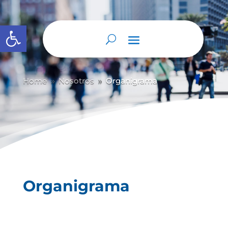
Abrir barra de herramientas
Home
Nosotros
Organigrama
9
9
Organigrama