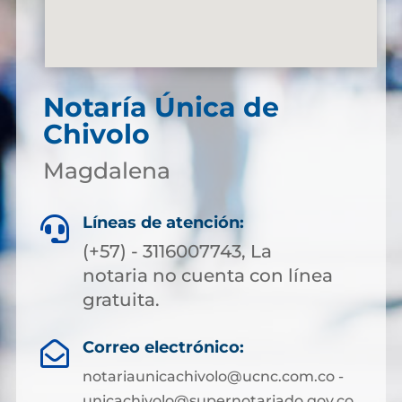
Notaría Única de
Chivolo
Magdalena
Líneas de atención:

(+57) - 3116007743, La
notaria no cuenta con línea
gratuita.
Correo electrónico:

notariaunicachivolo@ucnc.com.co -
unicachivolo@supernotariado.gov.co