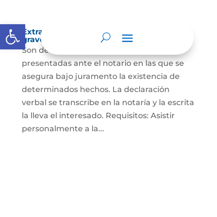
Abrir barra de herramientas
Extra-proceso o declaración bajo la
gravedad de juramento
Son declaraciones verbales o escritas
presentadas ante el notario en las que se
asegura bajo juramento la existencia de
determinados hechos. La declaración
verbal se transcribe en la notaría y la escrita
la lleva el interesado. Requisitos: Asistir
personalmente a la...