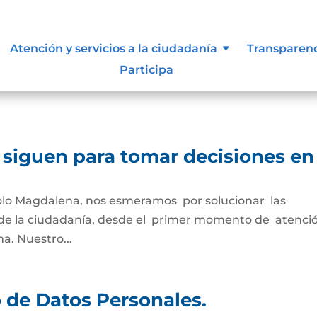
URIDAD DIGITAL
Atención y servicios a la ciudadanía
Transparen
Participa
ion-notaria-1Descarga UCNC-Certificacion-de-
 siguen para tomar decisiones en
ivolo Magdalena, nos esmeramos por solucionar las
 de la ciudadanía, desde el primer momento de atenci
a. Nuestro...
o de Datos Personales.