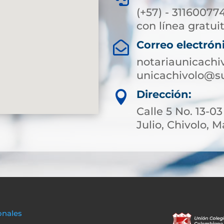
(+57) - 31160077
con línea gratuit
Correo electrón

notariaunicachi
unicachivolo@su
Dirección:

Calle 5 No. 13-0
Julio, Chivolo,
onales