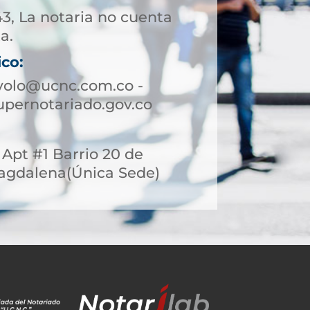
43, La notaria no cuenta
a.
ico:
volo@ucnc.com.co -
pernotariado.gov.co
3 Apt #1 Barrio 20 de
 Magdalena(Única Sede)