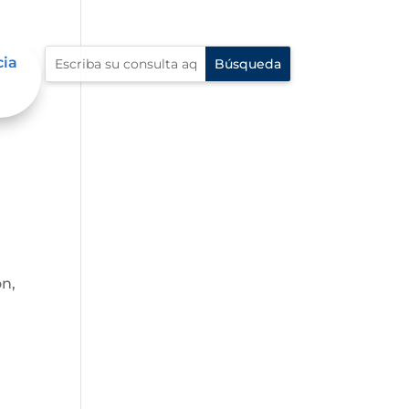
cia
ón,