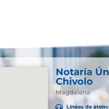
Notaría Ún
Chivolo
Magdalena
Líneas de atenc
