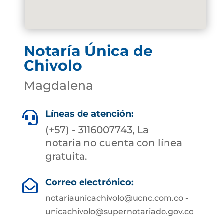
Notaría Única de
Chivolo
Magdalena
Líneas de atención:

(+57) - 3116007743, La
notaria no cuenta con línea
gratuita.
Correo electrónico:

notariaunicachivolo@ucnc.com.co -
unicachivolo@supernotariado.gov.co