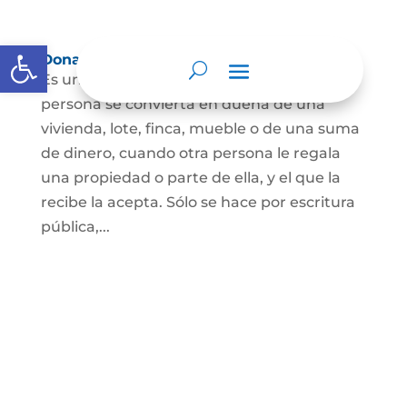
Abrir barra de herramientas
Donación
Es uno de los contratos cuyo fin es que una
persona se convierta en dueña de una
vivienda, lote, finca, mueble o de una suma
de dinero, cuando otra persona le regala
una propiedad o parte de ella, y el que la
recibe la acepta. Sólo se hace por escritura
pública,...