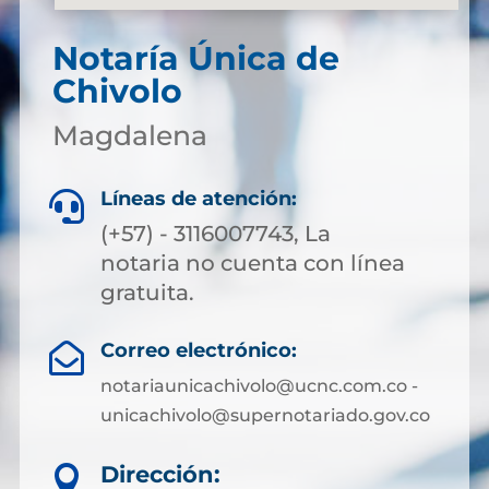
Notaría Única de
Chivolo
Magdalena
Líneas de atención:

(+57) - 3116007743, La
notaria no cuenta con línea
gratuita.
Correo electrónico:

notariaunicachivolo@ucnc.com.co -
unicachivolo@supernotariado.gov.co
Dirección:
