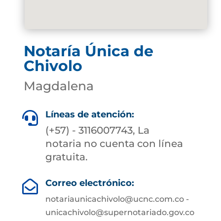
Notaría Única de
Chivolo
Magdalena
Líneas de atención:

(+57) - 3116007743, La
notaria no cuenta con línea
gratuita.
Correo electrónico:

notariaunicachivolo@ucnc.com.co -
unicachivolo@supernotariado.gov.co