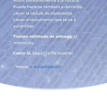
Asistir personalmente a la notaría.
Puede hacerse también a domicilio.
Llevar la cédula de ciudadanía.
Llevar el documento que se va a
autenticar.
Tiempo estimado de entrega:
El
mismo día.
Costo: SÍ.
Según tarifa notarial.
Home
Autenticación
9