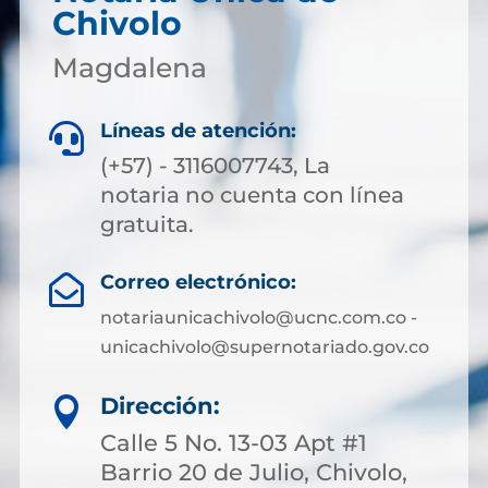
Chivolo
Magdalena
Líneas de atención:

(+57) - 3116007743, La
notaria no cuenta con línea
gratuita.
Correo electrónico:

notariaunicachivolo@ucnc.com.co -
unicachivolo@supernotariado.gov.co
Dirección:

Calle 5 No. 13-03 Apt #1
Barrio 20 de Julio, Chivolo,