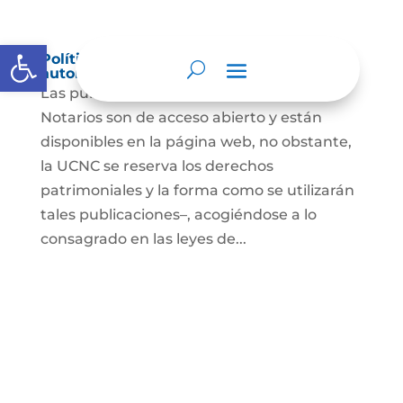
Abrir barra de herramientas
Política de derechos de autor y/o
autorización de uso sobre los contenidos
Las publicaciones de la UCNC y de los
Notarios son de acceso abierto y están
disponibles en la página web, no obstante,
la UCNC se reserva los derechos
patrimoniales y la forma como se utilizarán
tales publicaciones–, acogiéndose a lo
consagrado en las leyes de...