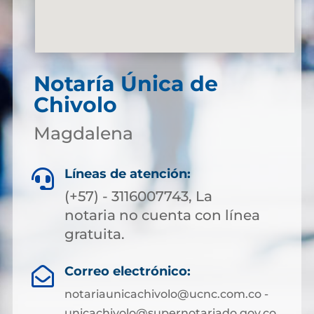
Notaría Única de
Chivolo
Magdalena
Líneas de atención:

(+57) - 3116007743, La
notaria no cuenta con línea
gratuita.
Correo electrónico:

notariaunicachivolo@ucnc.com.co -
unicachivolo@supernotariado.gov.co