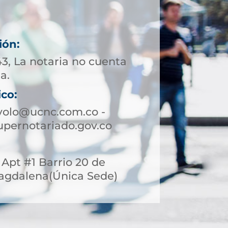
ión:
43, La notaria no cuenta
a.
ico:
volo@ucnc.com.co -
pernotariado.gov.co
3 Apt #1 Barrio 20 de
 Magdalena(Única Sede)