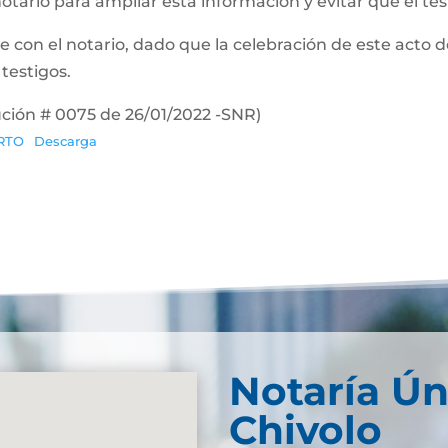
notario para ampliar esta información y evitar que el te
te con el notario, dado que la celebración de este acto 
 testigos.
ución # 0075 de 26/01/2022 -SNR)
RTO
Descarga
Notaría Ún
Chivolo