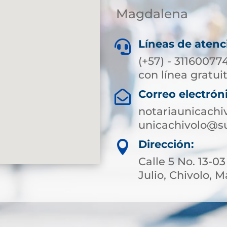
Magdalena
Líneas de atenc

(+57) - 31160077
con línea gratuit
Correo electrón

notariaunicachi
unicachivolo@su
Dirección:

Calle 5 No. 13-0
Julio, Chivolo,