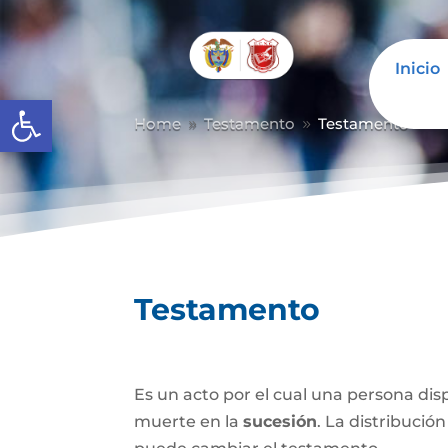
Inicio
Abrir barra de herramientas
Home
Testamento
Testamento
9
9
Testamento
Es un acto por el cual una persona di
muerte en la
sucesión
. La distribución