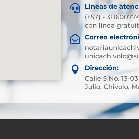
Líneas de atenc

(+57) - 31160077
con línea gratuit
Correo electrón

notariaunicachi
unicachivolo@su
Dirección:

Calle 5 No. 13-0
Julio, Chivolo,