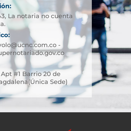
ión:
43, La notaria no cuenta
a.
ico:
volo@ucnc.com.co -
pernotariado.gov.co
3 Apt #1 Barrio 20 de
 Magdalena(Única Sede)