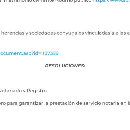
del matrimonio civil ante Notario público
https://www.su
de herencias y sociedades conyugales vinculadas a ellas a
wDocument.asp?id=1187399
RESOLUCIONES:
Notariado y Registro
nero para garantizar la prestación de servicio notaria en 