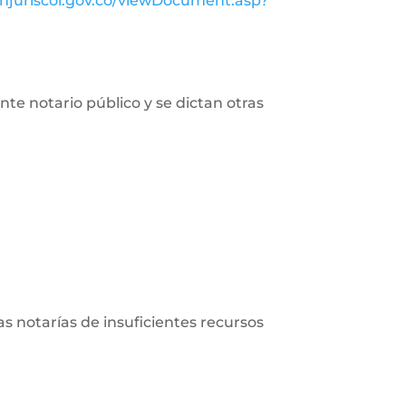
injuriscol.gov.co/viewDocument.asp?
nte notario público y se dictan otras
las notarías de insuficientes recursos