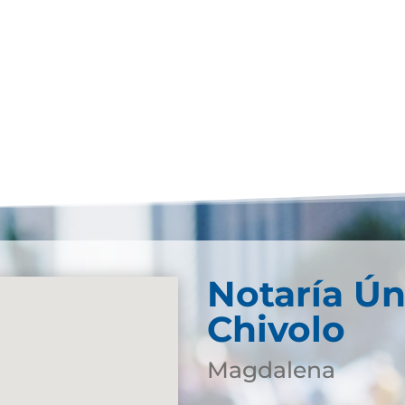
Notaría Ún
Chivolo
Magdalena