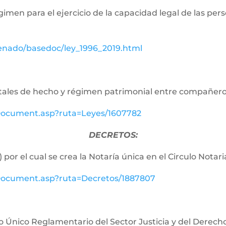
égimen para el ejercicio de la capacidad legal de las p
senado/basedoc/ley_1996_2019.html
aritales de hecho y régimen patrimonial entre compañe
ewDocument.asp?ruta=Leyes/1607782
DECRETOS:
 por el cual se crea la Notaría única en el Circulo Notar
ewDocument.asp?ruta=Decretos/1887807
o Único Reglamentario del Sector Justicia y del Derech