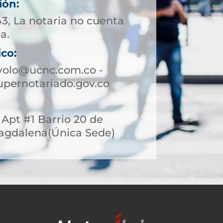
ión:
43, La notaria no cuenta
a.
ico:
volo@ucnc.com.co -
pernotariado.gov.co
3 Apt #1 Barrio 20 de
 Magdalena(Única Sede)