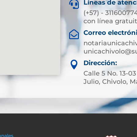
Líneas de atenc

(+57) - 31160077
con línea gratuit
Correo electrón

notariaunicachi
unicachivolo@su
Dirección:

Calle 5 No. 13-0
Julio, Chivolo,
onales