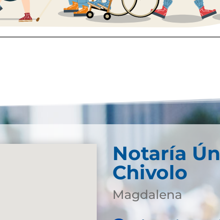
Notaría Ún
Chivolo
Magdalena