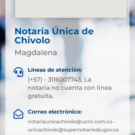
Notaría Única de
Chivolo
Magdalena
Líneas de atención:

(+57) - 3116007743, La
notaria no cuenta con línea
gratuita.
Correo electrónico:

notariaunicachivolo@ucnc.com.co -
unicachivolo@supernotariado.gov.co