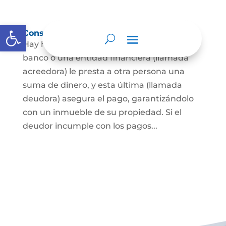
Abrir barra de herramientas
Constitución de hipoteca
Hay hipoteca cuando una persona, o un
banco o una entidad financiera (llamada
acreedora) le presta a otra persona una
suma de dinero, y esta última (llamada
deudora) asegura el pago, garantizándolo
con un inmueble de su propiedad. Si el
deudor incumple con los pagos...