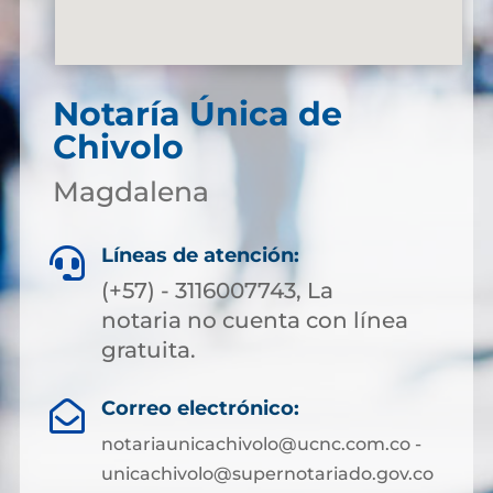
Notaría Única de
Chivolo
Magdalena
Líneas de atención:

(+57) - 3116007743, La
notaria no cuenta con línea
gratuita.
Correo electrónico:

notariaunicachivolo@ucnc.com.co -
unicachivolo@supernotariado.gov.co