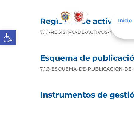
Registros de activos d
Inicio
Abrir barra de herramientas
7.1.1-REGISTRO-DE-ACTIVOS-4Descarg
Esquema de publicació
7.1.3-ESQUEMA-DE-PUBLICACION-DE
Instrumentos de gestió