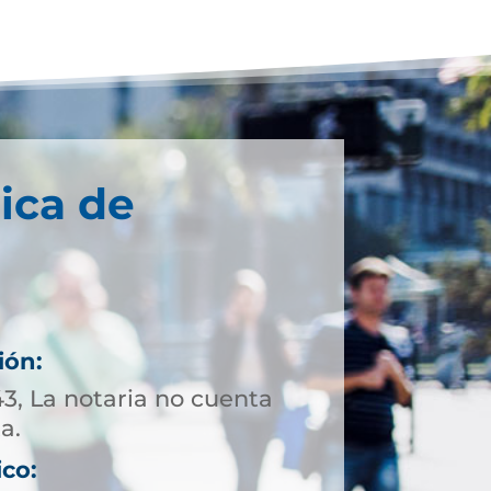
ica de
ión:
43, La notaria no cuenta
a.
ico: