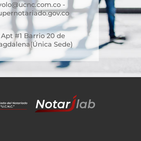
volo@ucnc.com.co -
pernotariado.gov.co
3 Apt #1 Barrio 20 de
 Magdalena(Única Sede)