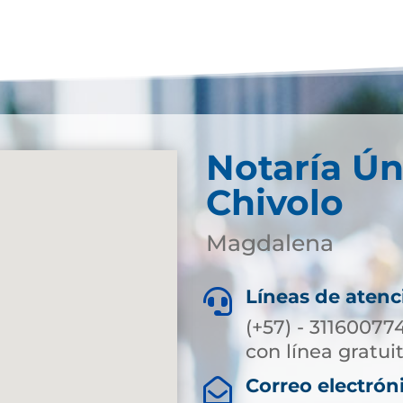
Notaría Ún
Chivolo
Magdalena
Líneas de atenc

(+57) - 31160077
con línea gratuit
Correo electrón
