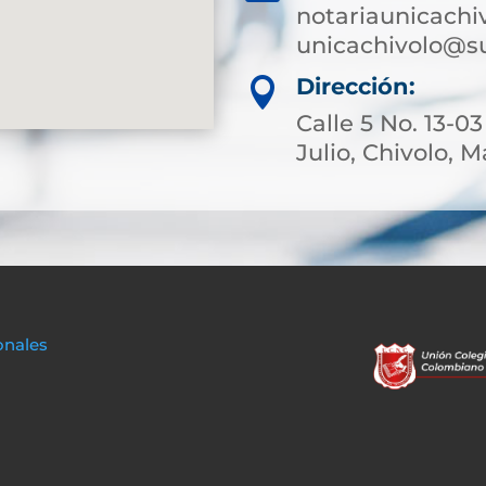
notariaunicachi
unicachivolo@su
Dirección:

Calle 5 No. 13-0
Julio, Chivolo,
onales