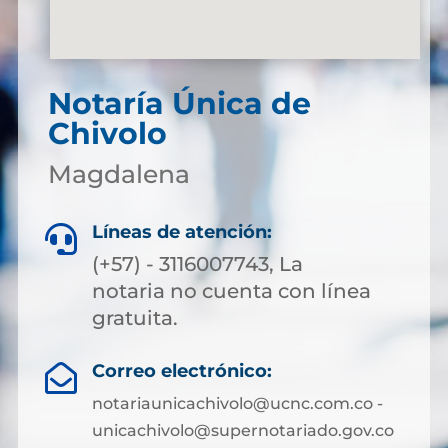
Notaría Única de
Chivolo
Magdalena
Líneas de atención:

(+57) - 3116007743, La
notaria no cuenta con línea
gratuita.
Correo electrónico:

notariaunicachivolo@ucnc.com.co -
unicachivolo@supernotariado.gov.co