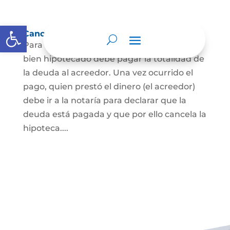
Abrir barra de herramientas
Cancelación de Hipoteca
Para cancelar una hipoteca, el dueño del
bien hipotecado debe pagar la totalidad de
la deuda al acreedor. Una vez ocurrido el
pago, quien prestó el dinero (el acreedor)
debe ir a la notaría para declarar que la
deuda está pagada y que por ello cancela la
hipoteca....