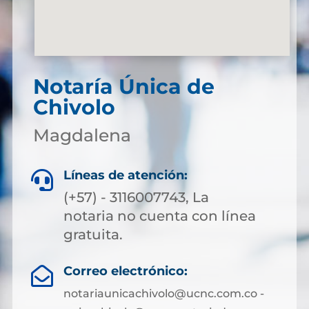
Notaría Única de
Chivolo
Magdalena
Líneas de atención:

(+57) - 3116007743, La
notaria no cuenta con línea
gratuita.
Correo electrónico:

notariaunicachivolo@ucnc.com.co -