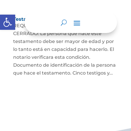
Abrir barra de herramientas
Testamento Cerrado
REQUISITOS PARA EL TESTAMENTO
CERRADO: La persona que hace este
testamento debe ser mayor de edad y por
lo tanto está en capacidad para hacerlo. El
notario verificara esta condición.
Documento de identificación de la persona
que hace el testamento. Cinco testigos y...