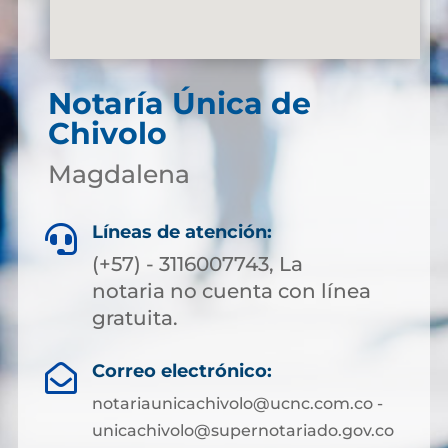
Notaría Única de
Chivolo
Magdalena
Líneas de atención:

(+57) - 3116007743, La
notaria no cuenta con línea
gratuita.
Correo electrónico:

notariaunicachivolo@ucnc.com.co -
unicachivolo@supernotariado.gov.co