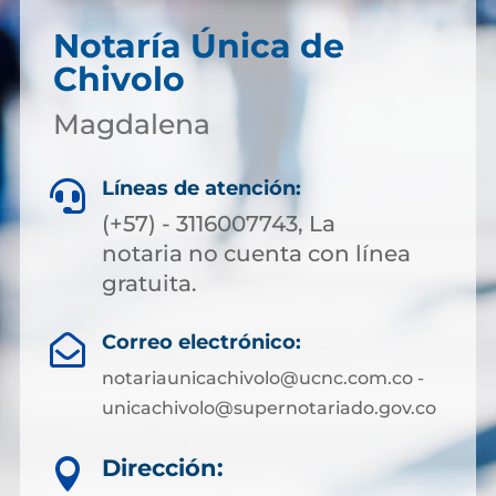
Notaría Única de
Chivolo
Magdalena
Líneas de atención:

(+57) - 3116007743, La
notaria no cuenta con línea
gratuita.
Correo electrónico:

notariaunicachivolo@ucnc.com.co -
unicachivolo@supernotariado.gov.co
Dirección:
