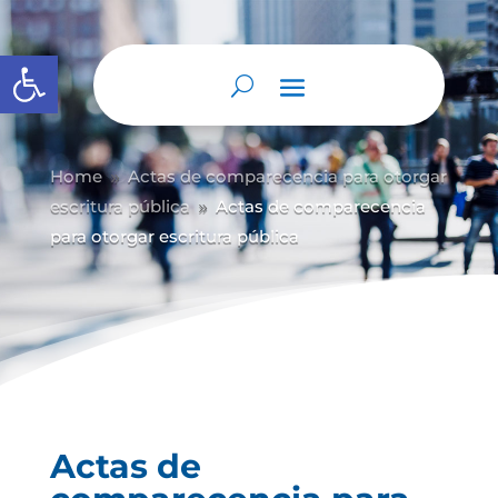
Abrir barra de herramientas
Home
Actas de comparecencia para otorgar
9
escritura pública
Actas de comparecencia
9
para otorgar escritura pública
Actas de