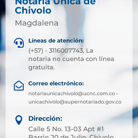
Notaría Única de
Chivolo
Magdalena
Líneas de atención:

(+57) - 3116007743, La
notaria no cuenta con línea
gratuita.
Correo electrónico:

notariaunicachivolo@ucnc.com.co -
unicachivolo@supernotariado.gov.co
Dirección:

Calle 5 No. 13-03 Apt #1
Barrio 20 de Julio, Chivolo,