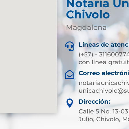
Notaría Ún
Chivolo
Magdalena
Líneas de atenc

(+57) - 31160077
con línea gratuit
Correo electrón

notariaunicachi
unicachivolo@su
Dirección:

Calle 5 No. 13-0
Julio, Chivolo,