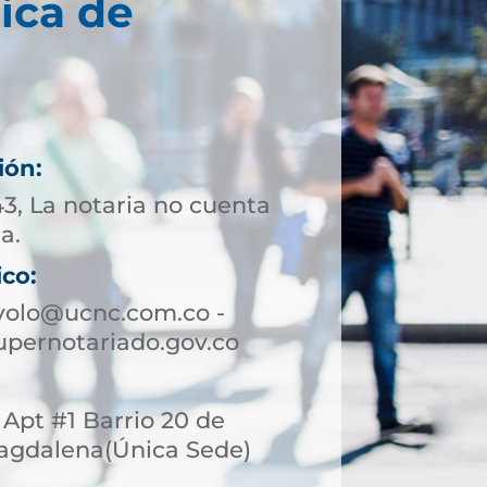
ica de
ión:
43, La notaria no cuenta
a.
ico:
volo@ucnc.com.co -
pernotariado.gov.co
3 Apt #1 Barrio 20 de
 Magdalena(Única Sede)