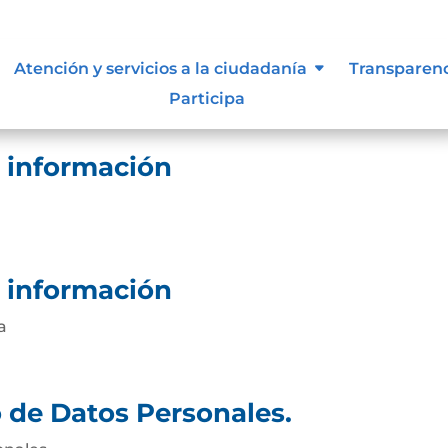
n de la información
Atención y servicios a la ciudadanía
Transparen
Participa
e información
e información
a
o de Datos Personales.